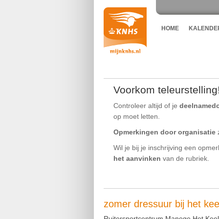
HOME
KALENDE
Voorkom teleurstelling
Controleer altijd of je
deelnamed
op moet letten.
Opmerkingen door organisatie
z
Wil je bij je inschrijving een opme
het aanvinken
van de rubriek.
zomer dressuur bij het ke
Ruitersportcentrum Manege Het Kee