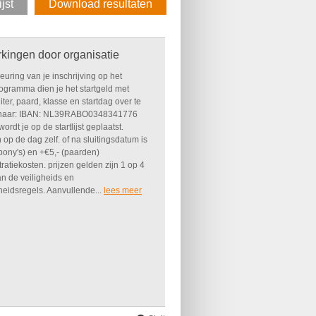
jst
Download resultaten
kingen door organisatie
uring van je inschrijving op het
ogramma dien je het startgeld met
ter, paard, klasse en startdag over te
naar: IBAN: NL39RABO0348341776
ordt je op de startlijst geplaatst.
 op de dag zelf. of na sluitingsdatum is
pony's) en +€5,- (paarden)
ratiekosten. prijzen gelden zijn 1 op 4
n de veiligheids en
eidsregels. Aanvullende...
lees meer