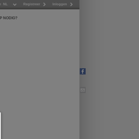
e
NL
Registreer
Inloggen
P NODIG?