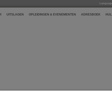
Languag
R
UITSLAGEN
OPLEIDINGEN & EVENEMENTEN
ADRESBOEK
HUL