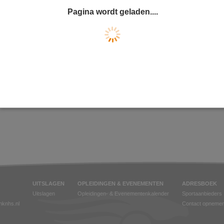
Pagina wordt geladen....
UITSLAGEN
OPLEIDINGEN & EVENEMENTEN
ADRESBOEK
Uitslagen
Opleidingen- & Evenementenkalender
Sportaanbieders
jnknhs.nl
Contact opneme