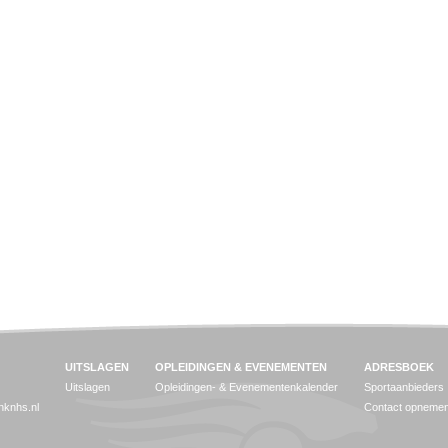
UITSLAGEN
OPLEIDINGEN & EVENEMENTEN
ADRESBOEK
Uitslagen
Opleidingen- & Evenementenkalender
Sportaanbieders
jnknhs.nl
Contact opneme