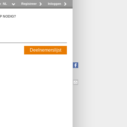
e
NL
Registreer
Inloggen
P NODIG?
Deelnemerslijst