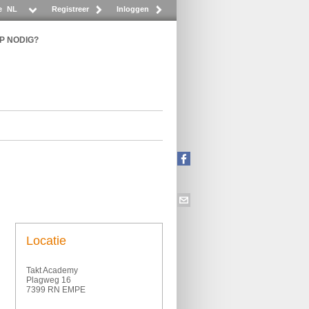
e
NL
Registreer
Inloggen
P NODIG?
Locatie
Takt Academy
Plagweg 16
7399 RN EMPE