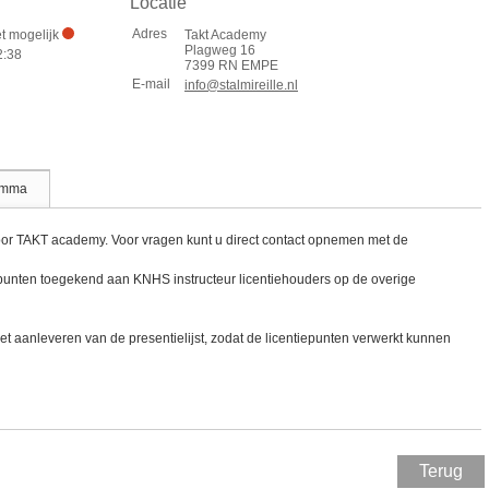
Locatie
Adres
et mogelijk
Takt Academy
Plagweg 16
2:38
7399 RN EMPE
E-mail
info@stalmireille.nl
amma
oor TAKT academy. Voor vragen kunt u direct contact opnemen met de
punten toegekend aan KNHS instructeur licentiehouders op de overige
het aanleveren van de presentielijst, zodat de licentiepunten verwerkt kunnen
Terug