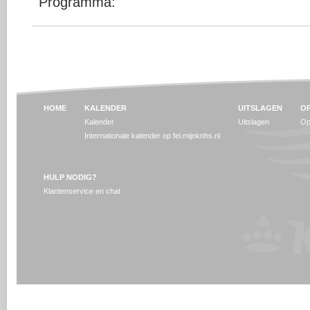
Programma:
HOME
KALENDER
UITSLAGEN
OP
Kalender
Uitslagen
Op
Internationale kalender op fei.mijnknhs.nl
HULP NODIG?
Klantenservice en chat