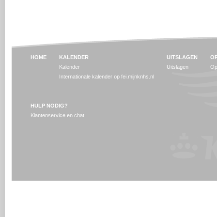
HOME
KALENDER
UITSLAGEN
OP
Kalender
Uitslagen
Op
Internationale kalender op fei.mijnknhs.nl
HULP NODIG?
Klantenservice en chat