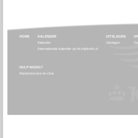
HOME
KALENDER
UITSLAGEN
OP
Kalender
Uitslagen
Op
Internationale kalender op fei.mijnknhs.nl
HULP NODIG?
Klantenservice en chat