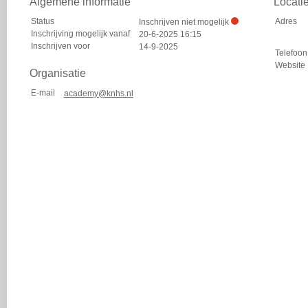
Algemene informatie
Locati
Status
Adres
Inschrijven niet mogelijk
Inschrijving mogelijk vanaf
20-6-2025 16:15
Inschrijven voor
14-9-2025
Telefoon
Website
Organisatie
E-mail
academy@knhs.nl