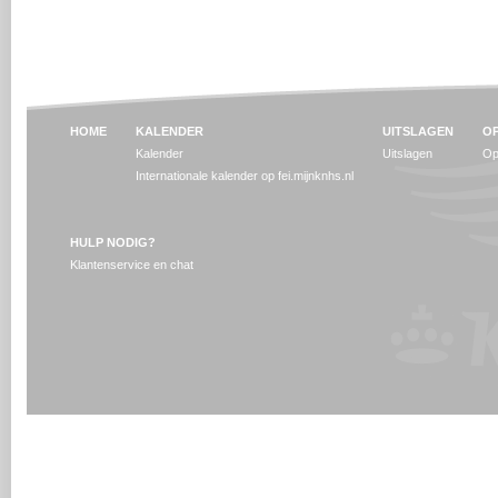
HOME
KALENDER
UITSLAGEN
OP
Kalender
Uitslagen
Op
Internationale kalender op fei.mijnknhs.nl
HULP NODIG?
Klantenservice en chat