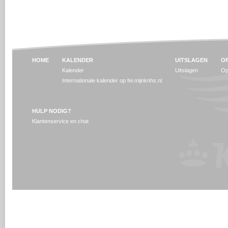
HOME
KALENDER
UITSLAGEN
OP
Kalender
Uitslagen
Op
Internationale kalender op fei.mijnknhs.nl
HULP NODIG?
Klantenservice en chat