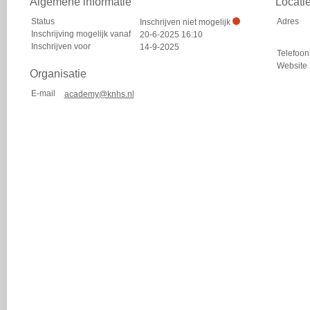
Algemene informatie
Locati
Status
Adres
Inschrijven niet mogelijk
Inschrijving mogelijk vanaf
20-6-2025 16:10
Inschrijven voor
14-9-2025
Telefoon
Website
Organisatie
E-mail
academy@knhs.nl