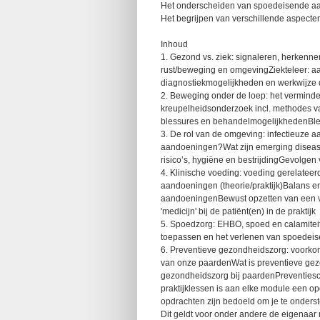
Het onderscheiden van spoedeisende aa
Het begrijpen van verschillende aspect
Inhoud
1. Gezond vs. ziek: signaleren, herkenn
rust/beweging en omgevingZiekteleer: 
diagnostiekmogelijkheden en werkwijze
2. Beweging onder de loep: het verminde
kreupelheidsonderzoek incl. methodes v
blessures en behandelmogelijkhedenBl
3. De rol van de omgeving: infectieuze a
aandoeningen?Wat zijn emerging disea
risico’s, hygiëne en bestrijdingGevolge
4. Klinische voeding: voeding gerelatee
aandoeningen (theorie/praktijk)Balans e
aandoeningenBewust opzetten van een vo
'medicijn' bij de patiënt(en) in de praktijk
5. Spoedzorg: EHBO, spoed en calamiteit
toepassen en het verlenen van spoedeisen
6. Preventieve gezondheidszorg: voorko
van onze paardenWat is preventieve gez
gezondheidszorg bij paardenPreventiesca
praktijklessen is aan elke module een o
opdrachten zijn bedoeld om je te onderste
Dit geldt voor onder andere de eigenaar 