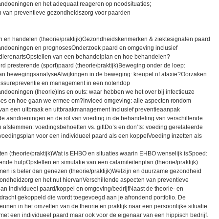
ndoeningen en het adequaat reageren op noodsituaties;
en van preventieve gezondheidszorg voor paarden
en en handelen (theorie/praktijk)Gezondheidskenmerken & ziektesignalen paard
aandoeningen en prognosesOnderzoek paard en omgeving inclusief
 dierenartsOpstellen van een behandelplan en hoe behandelen?
rd presterende (sport)paard (theorie/praktijk)Beweging onder de loep:
an bewegingsanalyseAfwijkingen in de beweging: kreupel of ataxie?Oorzaken
essurepreventie en management in een notendop
andoeningen (theorie)Ins en outs: waar hebben we het over bij infectieuze
ses en hoe gaan we ermee om?Invloed omgeving: alle aspecten rondom
n van een uitbraak en uitbraakmanagement inclusief preventieaanpak
rde aandoeningen en de rol van voeding in de behandeling van verschillende
n afstemmen: voedingsbehoeften vs. giftDo’s en don’ts: voeding gerelateerde
edingsplan voor een individueel paard als een koppelVoeding inzetten als
en (theorie/praktijk)Wat is EHBO en situaties waarin EHBO wenselijk isSpoed:
de hulpOpstellen en simulatie van een calamiteitenplan (theorie/praktijk)
men is beter dan genezen (theorie/praktijk)Welzijn en duurzame gezondheid
ondheidzorg en het nut hiervanVerschillende aspecten van preventieve
n individueel paard/koppel en omgeving/bedrijfNaast de theorie- en
pdracht gekoppeld die wordt toegevoegd aan je afrondend portfolio. De
unen in het omzetten van de theorie en praktijk naar een persoonlijke situatie.
met een individueel paard maar ook voor de eigenaar van een hippisch bedrijf.