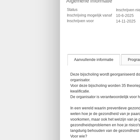
Algemene informatie
Status
Inschrijven ni
Inschrijving mogelijk vanaf
10-6-2025
Inschrijven voor
14-11-2025
Aanvullende informatie
Progr
Deze bijscholing wordt georganiseerd do
organisator.
Voor deze bijscholing worden 35 theorie
kwalificatie.
De organisator is verantwoordelijk voor h
In een wereld waarin preventieve gezondh
weten hoe je de gezondheid van je paard 
voorkomen, maar ook het welzijn van je g
gezondheidsproblemen en hoe je risico's k
langdurig behouden van de gezondheid v
Voor wie?