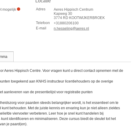
Locatie
Adres
et mogelijk
Aeres Hippisch Centrum
Kapweg 30
3774 RD KOOTWIJKERBROEK
Telefoon
+31880206100
E-mail
n.hesseling@aeres.nl
amma
or Aeres Hippisch Centre. Voor vragen kunt u direct contact opnemen met de
punten toegekend aan KNHS instructeur licentiehouders op de overige
et aanleveren van de presentielijst voor registratie punten
eidszorg voor paarden steeds belangrijker wordt, is het essentieel om te
kunt behouden. Met de juiste kennis en ervaring kun je niet alleen ziektes
eliefde viervoeter verbeteren. Leer hoe je snel kunt handelen bij
unt identificeren en minimaliseren. Deze cursus biedt de sleutel tot het
an je paard(en).