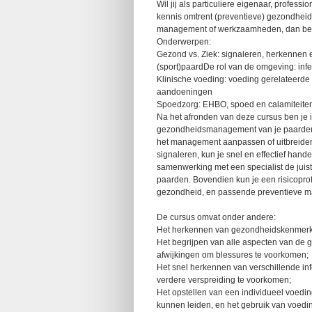
Wil jij als particuliere eigenaar, profe
kennis omtrent (preventieve) gezondheid
management of werkzaamheden, dan ben 
Onderwerpen:
Gezond vs. Ziek: signaleren, herkennen
(sport)paardDe rol van de omgeving: in
Klinische voeding: voeding gerelateerde
aandoeningen
Spoedzorg: EHBO, spoed en calamiteite
Na het afronden van deze cursus ben je 
gezondheidsmanagement van je paarden t
het management aanpassen of uitbreiden 
signaleren, kun je snel en effectief han
samenwerking met een specialist de jui
paarden. Bovendien kun je een risicoprof
gezondheid, en passende preventieve m
De cursus omvat onder andere:
Het herkennen van gezondheidskenmerk
Het begrijpen van alle aspecten van de
afwijkingen om blessures te voorkomen;
Het snel herkennen van verschillende inf
verdere verspreiding te voorkomen;
Het opstellen van een individueel voedin
kunnen leiden, en het gebruik van voedi