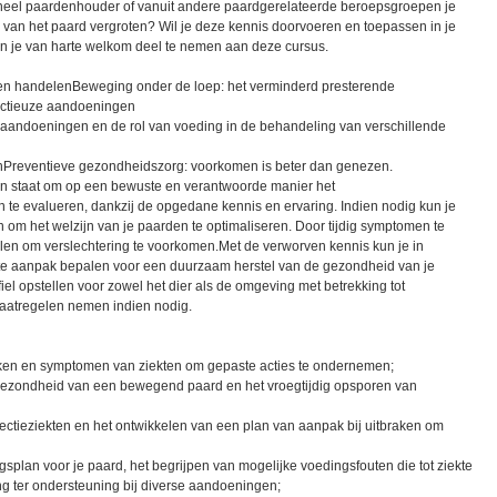
ssioneel paardenhouder of vanuit andere paardgerelateerde beroepsgroepen je
 van het paard vergroten? Wil je deze kennis doorvoeren en toepassen in je
je van harte welkom deel te nemen aan deze cursus.
 en handelenBeweging onder de loep: het verminderd presterende
fectieuze aandoeningen
 aandoeningen en de rol van voeding in de behandeling van verschillende
nPreventieve gezondheidszorg: voorkomen is beter dan genezen.
in staat om op een bewuste en verantwoorde manier het
e evalueren, dankzij de opgedane kennis en ervaring. Indien nodig kun je
om het welzijn van je paarden te optimaliseren. Door tijdig symptomen te
delen om verslechtering te voorkomen.Met de verworven kennis kun je in
ste aanpak bepalen voor een duurzaam herstel van de gezondheid van je
iel opstellen voor zowel het dier als de omgeving met betrekking tot
aatregelen nemen indien nodig.
en en symptomen van ziekten om gepaste acties te ondernemen;
 gezondheid van een bewegend paard en het vroegtijdig opsporen van
ectieziekten en het ontwikkelen van een plan van aanpak bij uitbraken om
gsplan voor je paard, het begrijpen van mogelijke voedingsfouten die tot ziekte
ng ter ondersteuning bij diverse aandoeningen;