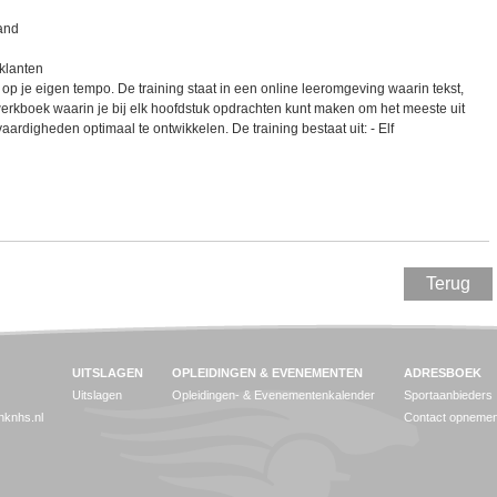
and
sklanten
, op je eigen tempo. De training staat in een online leeromgeving waarin tekst,
n werkboek waarin je bij elk hoofdstuk opdrachten kunt maken om het meeste uit
vaardigheden optimaal te ontwikkelen. De training bestaat uit: - Elf
Terug
UITSLAGEN
OPLEIDINGEN & EVENEMENTEN
ADRESBOEK
Uitslagen
Opleidingen- & Evenementenkalender
Sportaanbieders
jnknhs.nl
Contact opneme