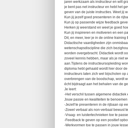
jaren werkzaam als instructeur en wilt 
je bent pas net instructeur en hebt het g
geven van de juiste instructies. Weet jij 
Kun jij jezelf goed presenteren in de rijba
Kun jij op passende wijze feedback geve
Herken jij weerstand en weet je goed hoe
Kun jij inspireren en motiveren en een pa
Dit, en meer, leer je in de online trainin
Didactische vaardigheden zijn onmisbaar 
wetenschapsdiscipline die zich bezigho
worden overgebracht. Didactiek wordt oo
zoveel kennis hebben, maar als je niet w
aan.Tijdens de instructeursopleiding wo
diploma hebt gehaald wordt hier door de
instructeurs laten zich wel bijscholen op
overbrengen van de boodschap, wordt wel
écht bijdraagt aan het behalen van de ge
Je leert:
-Het verschil tussen algemene didactiek 
Jouw passie en kwaliteiten te benoemen e
-Jezelf te presenteren in de rijbaan op een
-Zowel verbaal als non-verbaal bewust 
-Vraag- en luistertechnieken toe te pass
-Feedback te geven op een positief op
-Werkvormen toe te passen in jouw less