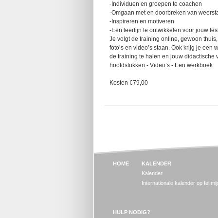
-Individuen en groepen te coachen
-Omgaan met en doorbreken van weerst
-Inspireren en motiveren
-Een leerlijn te ontwikkelen voor jouw le
Je volgt de training online, gewoon thuis
foto’s en video’s staan. Ook krijg je ee
de training te halen en jouw didactische 
hoofdstukken - Video’s - Een werkboek
Kosten €79,00
HOME
KALENDER
Kalender
Internationale kalender op fei.mi
HULP NODIG?