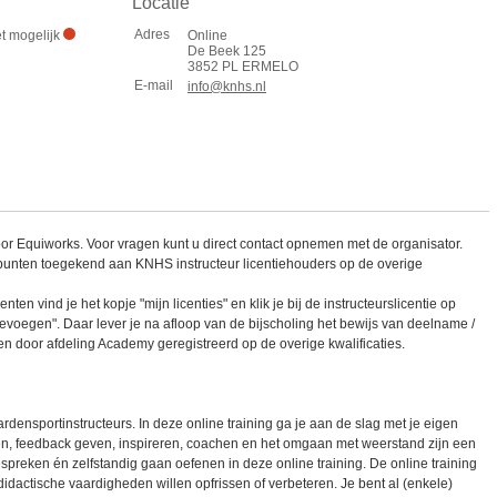
Locatie
Adres
et mogelijk
Online
De Beek 125
3852 PL ERMELO
E-mail
info@knhs.nl
or Equiworks. Voor vragen kunt u direct contact opnemen met de organisator.
punten toegekend aan KNHS instructeur licentiehouders op de overige
n vind je het kopje "mijn licenties" en klik je bij de instructeurslicentie op
oevoegen". Daar lever je na afloop van de bijscholing het bewijs van deelname /
ten door afdeling Academy geregistreerd op de overige kwalificaties.
ardensportinstructeurs. In deze online training ga je aan de slag met je eigen
, feedback geven, inspireren, coachen en het omgaan met weerstand zijn een
preken én zelfstandig gaan oefenen in deze online training. De online training
n didactische vaardigheden willen opfrissen of verbeteren. Je bent al (enkele)