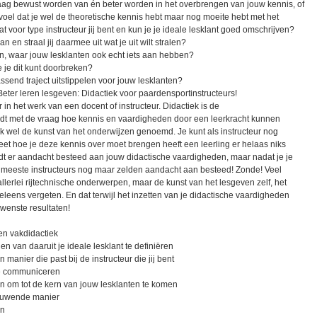
graag bewust worden van én beter worden in het overbrengen van jouw kennis, of
evoel dat je wel de theoretische kennis hebt maar nog moeite hebt met het
wat voor type instructeur jij bent en kun je je ideale lesklant goed omschrijven?
an en straal jij daarmee uit wat je uit wilt stralen?
n, waar jouw lesklanten ook echt iets aan hebben?
 je dit kunt doorbreken?
ssend traject uitstippelen voor jouw lesklanten?
g Beter leren lesgeven: Didactiek voor paardensportinstructeurs!
in het werk van een docent of instructeur. Didactiek is de
udt met de vraag hoe kennis en vaardigheden door een leerkracht kunnen
k wel de kunst van het onderwijzen genoemd. Je kunt als instructeur nog
eet hoe je deze kennis over moet brengen heeft een leerling er helaas niks
rdt er aandacht besteed aan jouw didactische vaardigheden, maar nadat je je
 meeste instructeurs nog maar zelden aandacht aan besteed! Zonde! Veel
 allerlei rijtechnische onderwerpen, maar de kunst van het lesgeven zelf, het
eens vergeten. En dat terwijl het inzetten van je didactische vaardigheden
wenste resultaten!
en vakdidactiek
n van daaruit je ideale lesklant te definiëren
 manier die past bij de instructeur die jij bent
te communiceren
en om tot de kern van jouw lesklanten te komen
bouwende manier
en