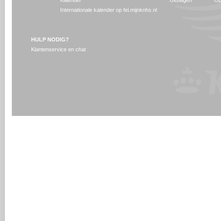
Kalender
Uitslagen
Op
Internationale kalender op fei.mijnknhs.nl
HULP NODIG?
Klantenservice en chat