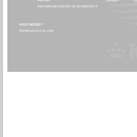
Kalender
Uitslagen
Op
Internationale kalender op fei.mijnknhs.nl
HULP NODIG?
Klantenservice en chat