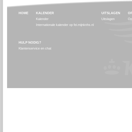
HOME
KALENDER
UITSLAGEN
OP
Kalender
Uitslagen
Op
Internationale kalender op fei.mijnknhs.nl
HULP NODIG?
Klantenservice en chat