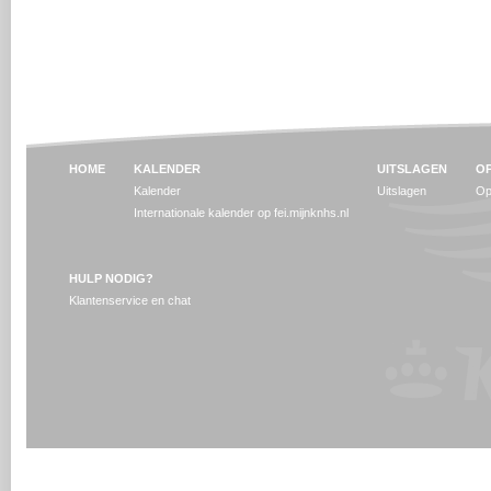
HOME
KALENDER
UITSLAGEN
OP
Kalender
Uitslagen
Op
Internationale kalender op fei.mijnknhs.nl
HULP NODIG?
Klantenservice en chat