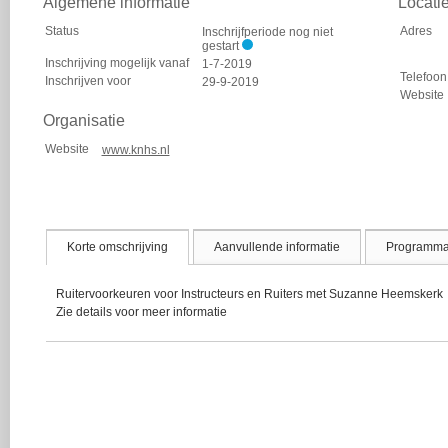
Algemene informatie
Locati
Status
Adres
Inschrijfperiode nog niet
gestart
Inschrijving mogelijk vanaf
1-7-2019
Telefoon
Inschrijven voor
29-9-2019
Website
Organisatie
Website
www.knhs.nl
Korte omschrijving
Aanvullende informatie
Programm
Ruitervoorkeuren voor Instructeurs en Ruiters met Suzanne Heemskerk
Zie details voor meer informatie