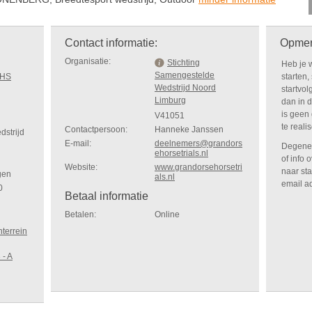
Contact informatie:
Opmer
Organisatie:
Stichting
Heb je w
Samengestelde
NHS
starten
Wedstrijd Noord
startvol
Limburg
dan in d
is geen
V41051
te reali
Contactpersoon:
Hanneke Janssen
dstrijd
E-mail:
deelnemers@grandors
Degene 
ehorsetrials.nl
of info 
Website:
www.grandorsehorsetri
naar sta
gen
als.nl
email ad
0
Betaal informatie
Betalen:
Online
terrein
 - A