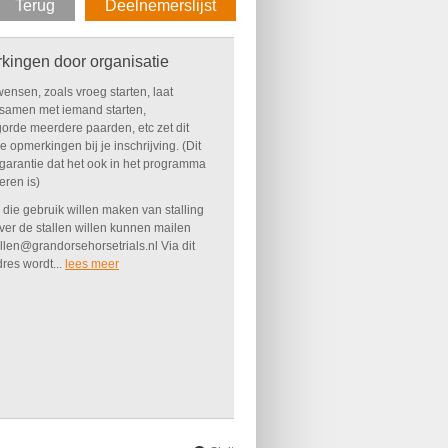
Terug
Deelnemerslijst
kingen door organisatie
ensen, zoals vroeg starten, laat
, samen met iemand starten,
gorde meerdere paarden, etc zet dit
e opmerkingen bij je inschrijving. (Dit
 garantie dat het ook in het programma
seren is)
die gebruik willen maken van stalling
over de stallen willen kunnen mailen
llen@grandorsehorsetrials.nl Via dit
res wordt...
lees meer