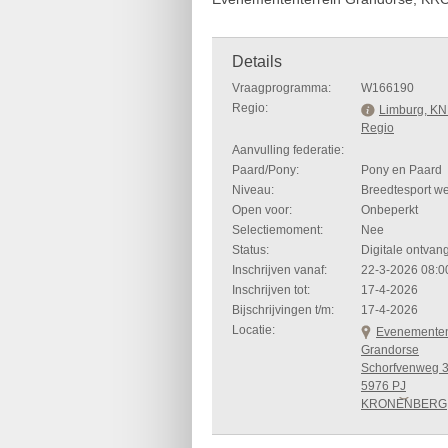
Details
Vraagprogramma:
W166190
Regio:
Limburg, K
Regio
Aanvulling federatie:
Paard/Pony:
Pony en Paard
Niveau:
Breedtesport we
Open voor:
Onbeperkt
Selectiemoment:
Nee
Status:
Digitale ontvan
Inschrijven vanaf:
22-3-2026 08:0
Inschrijven tot:
17-4-2026
Bijschrijvingen t/m:
17-4-2026
Locatie:
Evenementen
Grandorse
Schorfvenweg 3
5976 PJ
KRONENBERG