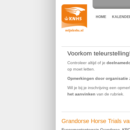
HOME
KALENDE
Voorkom teleurstelling
Controleer altijd of je
deelnamed
op moet letten.
Opmerkingen door organisatie
z
Wil je bij je inschrijving een opme
het aanvinken
van de rubriek.
Grandorse Horse Trials v
Evenemententerrein Grandorse, KRO