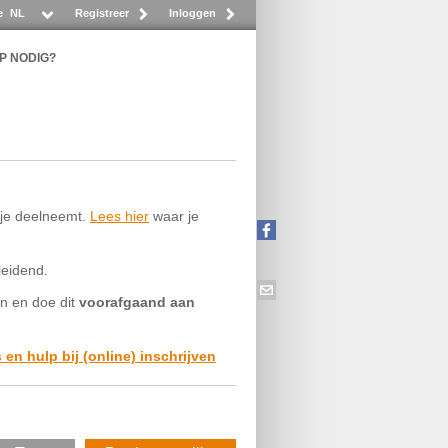
e
NL
Registreer
Inloggen
P NODIG?
t je deelneemt.
Lees hier
waar je
leidend.
in en doe dit
voorafgaand aan
s en hulp bij (online) inschrijven