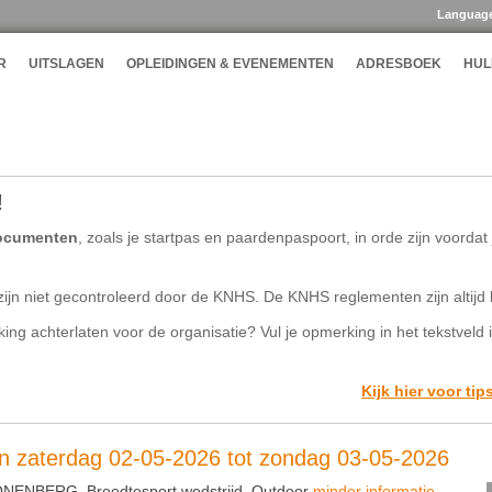
Languag
R
UITSLAGEN
OPLEIDINGEN & EVENEMENTEN
ADRESBOEK
HUL
!
ocumenten
, zoals je startpas en paardenpaspoort, in orde zijn voorda
ijn niet gecontroleerd door de KNHS. De KNHS reglementen zijn altijd 
rking achterlaten voor de organisatie? Vul je opmerking in het tekstveld 
Kijk hier voor tip
an zaterdag 02-05-2026 tot zondag 03-05-2026
NENBERG, Breedtesport wedstrijd, Outdoor
minder informatie