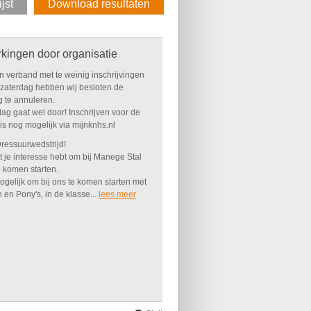
ijst
Download resultaten
kingen door organisatie
In verband met te weinig inschrijvingen
 zaterdag hebben wij besloten de
g te annuleren.
ag gaat wel door! Inschrijven voor de
is nog mogelijk via mijnknhs.nl
essuurwedstrijd!
t je interesse hebt om bij Manege Stal
e komen starten.
ogelijk om bij ons te komen starten met
en Pony's, in de klasse...
lees meer