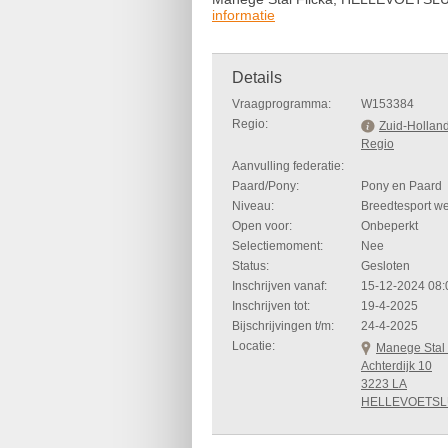
informatie
Details
Vraagprogramma:
W153384
Regio:
Zuid-Hollan
Regio
Aanvulling federatie:
Paard/Pony:
Pony en Paard
Niveau:
Breedtesport we
Open voor:
Onbeperkt
Selectiemoment:
Nee
Status:
Gesloten
Inschrijven vanaf:
15-12-2024 08:
Inschrijven tot:
19-4-2025
Bijschrijvingen t/m:
24-4-2025
Locatie:
Manege Stal 
Achterdijk 10
3223 LA
HELLEVOETSL