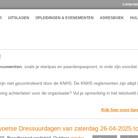
Languag
R
UITSLAGEN
OPLEIDINGEN & EVENEMENTEN
ADRESBOEK
HUL
!
ocumenten
, zoals je startpas en paardenpaspoort, in orde zijn voorda
ijn niet gecontroleerd door de KNHS. De KNHS reglementen zijn altijd 
rking achterlaten voor de organisatie? Vul je opmerking in het tekstveld 
Kijk hier voor tip
levoetse Dressuurdagen van zaterdag 26-04-2025 t
, Breedtesport wedstrijd, Outdoor
minder