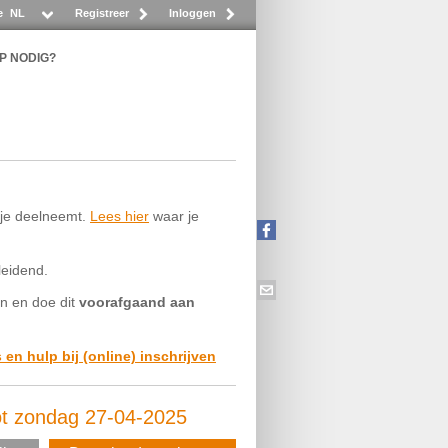
e
NL
Registreer
Inloggen
P NODIG?
t je deelneemt.
Lees hier
waar je
leidend.
in en doe dit
voorafgaand aan
s en hulp bij (online) inschrijven
ot zondag 27-04-2025