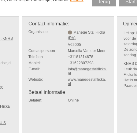
Terug
Startl
Contact informatie:
Opmer
Organisatie:
Manege Stal Flicka
Let op: 
(RV)
d, KNHS
voor de
zaterda
V62005
De zond
Contactpersoon:
Marcella Van der Meer
zondag 
Telefoon:
+31181314678
dstrijd
Mobiel:
+31622807298
KNHS Dr
E-mail:
info@manegestalflicka.
Leuk da
nl
Flicka t
Website:
www.manegestalflicka.
Het is m
nl
Paarden 
00
Betaal informatie
Betalen:
Online
Flicka
UIS