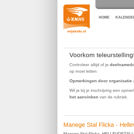
HOME
KALENDE
Voorkom teleurstelling
Controleer altijd of je
deelnamed
op moet letten.
Opmerkingen door organisatie
z
Wil je bij je inschrijving een opme
het aanvinken
van de rubriek.
Manege Stal Flicka - Hel
Manege Stal Flicka, HELLEVOETSLUIS