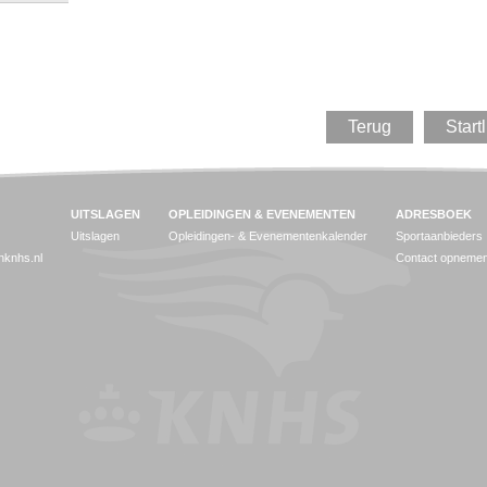
Terug
Startl
UITSLAGEN
OPLEIDINGEN & EVENEMENTEN
ADRESBOEK
Uitslagen
Opleidingen- & Evenementenkalender
Sportaanbieders
jnknhs.nl
Contact opneme