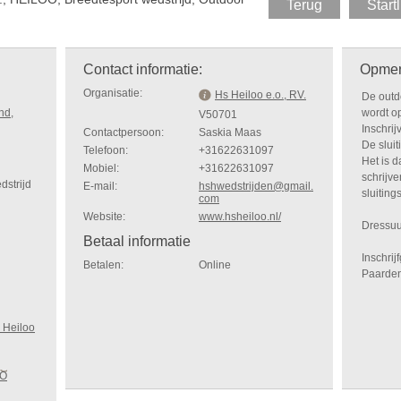
Terug
Startl
Contact informatie:
Opmer
Organisatie:
Hs Heiloo e.o., RV.
De outdo
nd,
wordt op
V50701
Inschrij
Contactpersoon:
Saskia Maas
De sluit
Telefoon:
+31622631097
Het is d
Mobiel:
+31622631097
schrijve
dstrijd
E-mail:
hshwedstrijden@gmail.
sluiting
com
Website:
www.hsheiloo.nl/
Dressuu
Betaal informatie
Inschrij
Betalen:
Online
Paarden
 Heiloo
OO