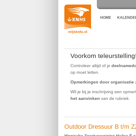
HOME
KALENDE
Voorkom teleurstelling
Controleer altijd of je
deelnamed
op moet letten.
Opmerkingen door organisatie
z
Wil je bij je inschrijving een opme
het aanvinken
van de rubriek.
Outdoor Dressuur B t/m Z
Hippische Sportvereniging Heiloo E.o