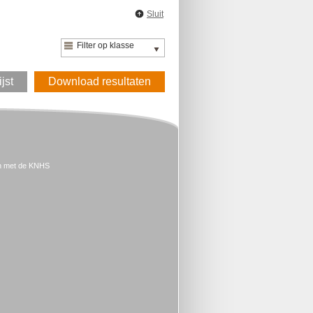
Sluit
Filter op klasse
ijst
Download resultaten
n met de KNHS