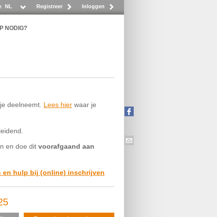
e
NL
Registreer
Inloggen
P NODIG?
t je deelneemt.
Lees hier
waar je
leidend.
in en doe dit
voorafgaand aan
s en hulp bij (online) inschrijven
25