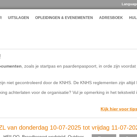
Languag
R
UITSLAGEN
OPLEIDINGEN & EVENEMENTEN
ADRESBOEK
HUL
!
ocumenten
, zoals je startpas en paardenpaspoort, in orde zijn voorda
ijn niet gecontroleerd door de KNHS. De KNHS reglementen zijn altijd 
rking achterlaten voor de organisatie? Vul je opmerking in het tekstveld 
Kijk hier voor tip
ZL van donderdag 10-07-2025 tot vrijdag 11-07-20
., HEILOO, Breedtesport wedstrijd, Outdoor