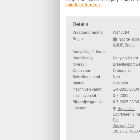
minder informatie
Details
Vraagprogramma:
W147184
Regio:
Noord-Holla
KNHS Regio
Aanvulling federatie:
Paard/Pony:
Pony en Paard
Niveau:
Breedtesport we
Open voor:
Onbeperkt
Selectiemoment:
Nee
Status:
Gesloten
Inschrijven vanaf:
1-4-2025 08:00
Inschrijven tot:
3-7-2025
Bijschrijvingen t/m:
6-7-2025 23:30
Locatie:
Hippische
Sportvereniging
E.o.
Zeeweg 414
1852 CZ HEIL