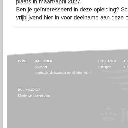
plaats in maart/april 2027.
Ben je geïnteresseerd in deze opleiding? Sch
vrijblijvend hier in voor deelname aan deze o
HOME
KALENDER
UITSLAGEN
OP
Kalender
Uitslagen
Op
Internationale kalender op fei.mijnknhs.nl
HULP NODIG?
Klantenservice en chat