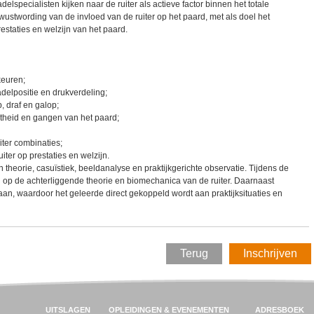
delspecialisten kijken naar de ruiter als actieve factor binnen het totale
ustwording van de invloed van de ruiter op het paard, met als doel het
estaties en welzijn van het paard.
keuren;
delpositie en drukverdeling;
, draf en galop;
chtheid en gangen van het paard;
iter combinaties;
ter op prestaties en welzijn.
theorie, casuïstiek, beeldanalyse en praktijkgerichte observatie. Tijdens de
n op de achterliggende theorie en biomechanica van de ruiter. Daarnaast
an, waardoor het geleerde direct gekoppeld wordt aan praktijksituaties en
Terug
Inschrijven
UITSLAGEN
OPLEIDINGEN & EVENEMENTEN
ADRESBOEK