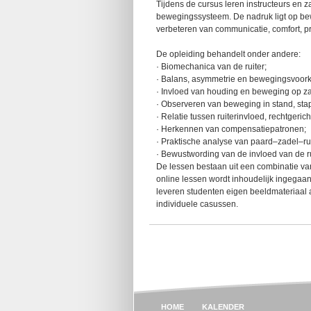
Tijdens de cursus leren instructeurs en za
bewegingssysteem. De nadruk ligt op bew
verbeteren van communicatie, comfort, pr
De opleiding behandelt onder andere:
· Biomechanica van de ruiter;
· Balans, asymmetrie en bewegingsvoor
· Invloed van houding en beweging op za
· Observeren van beweging in stand, stap
· Relatie tussen ruiterinvloed, rechtgeri
· Herkennen van compensatiepatronen;
· Praktische analyse van paard–zadel–ru
· Bewustwording van de invloed van de rui
De lessen bestaan uit een combinatie van 
online lessen wordt inhoudelijk ingegaa
leveren studenten eigen beeldmateriaal a
individuele casussen.
HOME
KALENDER