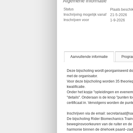
Algemene informatie
Status
Plaats besch
Inschrijving mogelijk vanaf
21-5-2026
Inschrijven voor
1-9-2026
Aanvullende informatie
Progr
Deze bijscholing wordt georganiseerd doo
met de organisator.
Voor deze bijscholing worden 35 theorie
kwalificatie.
Onder het kopje "opleidingen en evenemente
"details". Onderaan is de knop "punten t
certificaat in. Vervolgens worden de pun
Inschrijven via de email: secretariaat@sa
De bijscholing Rider Biomechanics Traine
beweginsvoorkeuren van de ruiter en de 
harmonie binnen de driehoek paard–zade