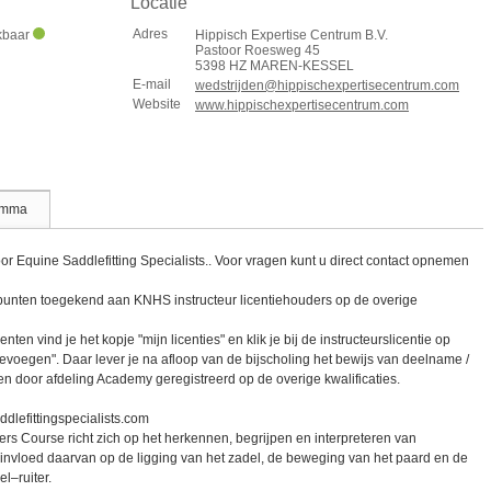
Locatie
Adres
ikbaar
Hippisch Expertise Centrum B.V.
Pastoor Roesweg 45
5398 HZ MAREN-KESSEL
E-mail
wedstrijden@hippischexpertisecentrum.com
Website
www.hippischexpertisecentrum.com
amma
r Equine Saddlefitting Specialists.. Voor vragen kunt u direct contact opnemen
punten toegekend aan KNHS instructeur licentiehouders op de overige
n vind je het kopje "mijn licenties" en klik je bij de instructeurslicentie op
oevoegen". Daar lever je na afloop van de bijscholing het bewijs van deelname /
ten door afdeling Academy geregistreerd op de overige kwalificaties.
ddlefittingspecialists.com
rs Course richt zich op het herkennen, begrijpen en interpreteren van
invloed daarvan op de ligging van het zadel, de beweging van het paard en de
l–ruiter.