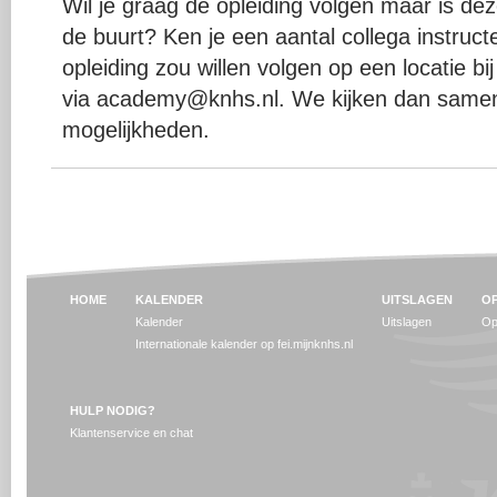
Wil je graag de opleiding volgen maar is deze
de buurt? Ken je een aantal collega instruc
opleiding zou willen volgen op een locatie bi
via academy@knhs.nl. We kijken dan samen
mogelijkheden.
HOME
KALENDER
UITSLAGEN
OP
Kalender
Uitslagen
Op
Internationale kalender op fei.mijnknhs.nl
HULP NODIG?
Klantenservice en chat