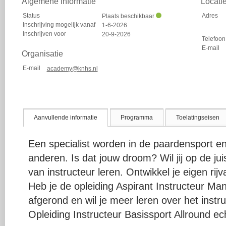
Algemene informatie
Locati
Status
Adres
Plaats beschikbaar
Inschrijving mogelijk vanaf
1-6-2026
Inschrijven voor
20-9-2026
Telefoon
E-mail
Organisatie
E-mail
academy@knhs.nl
Aanvullende informatie
Programma
Toelatingseisen
Een specialist worden in de paardensport e
anderen. Is dat jouw droom? Wil jij op de ju
van instructeur leren. Ontwikkel je eigen rij
Heb je de opleiding Aspirant Instructeur Ma
afgerond en wil je meer leren over het instr
Opleiding Instructeur Basissport Allround ech