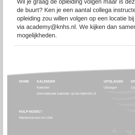
Wil je graag de opleiding volgen maar is deze
de buurt? Ken je een aantal collega instruc
opleiding zou willen volgen op een locatie bi
via academy@knhs.nl. We kijken dan samen
mogelijkheden.
HOME
KALENDER
UITSLAGEN
OP
Kalender
Uitslagen
Op
Internationale kalender op fei.mijnknhs.nl
HULP NODIG?
Klantenservice en chat