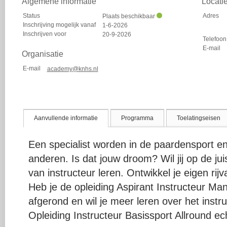
Algemene informatie
Locati
Status
Adres
Plaats beschikbaar
Inschrijving mogelijk vanaf
1-6-2026
Inschrijven voor
20-9-2026
Telefoon
E-mail
Organisatie
E-mail
academy@knhs.nl
Aanvullende informatie
Programma
Toelatingseisen
Een specialist worden in de paardensport e
anderen. Is dat jouw droom? Wil jij op de ju
van instructeur leren. Ontwikkel je eigen rij
Heb je de opleiding Aspirant Instructeur Ma
afgerond en wil je meer leren over het instr
Opleiding Instructeur Basissport Allround ech