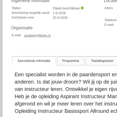
Algemene informatie
Locati
Status
Adres
Plaats beschikbaar
Inschrijving mogelijk vanaf
1-6-2026
Inschrijven voor
20-9-2026
Telefoon
E-mail
Organisatie
E-mail
academy@knhs.nl
Aanvullende informatie
Programma
Toelatingseisen
Een specialist worden in de paardensport e
anderen. Is dat jouw droom? Wil jij op de ju
van instructeur leren. Ontwikkel je eigen rij
Heb je de opleiding Aspirant Instructeur Ma
afgerond en wil je meer leren over het instr
Opleiding Instructeur Basissport Allround ech