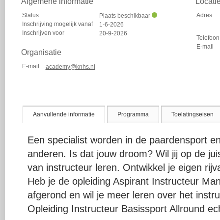
Algemene informatie
Locati
Status
Adres
Plaats beschikbaar
Inschrijving mogelijk vanaf
1-6-2026
Inschrijven voor
20-9-2026
Telefoon
E-mail
Organisatie
E-mail
academy@knhs.nl
Aanvullende informatie
Programma
Toelatingseisen
Een specialist worden in de paardensport e
anderen. Is dat jouw droom? Wil jij op de ju
van instructeur leren. Ontwikkel je eigen rij
Heb je de opleiding Aspirant Instructeur Ma
afgerond en wil je meer leren over het instr
Opleiding Instructeur Basissport Allround ech