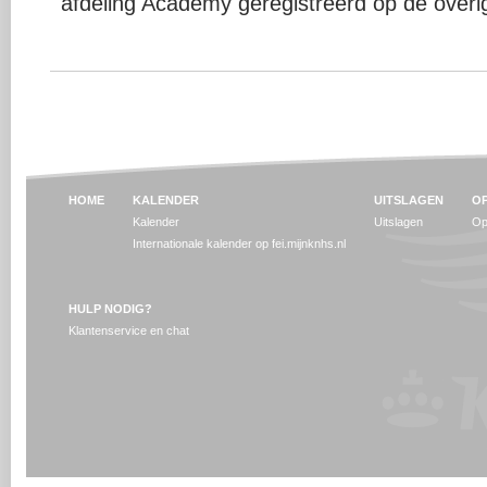
afdeling Academy geregistreerd op de overige
HOME
KALENDER
UITSLAGEN
OP
Kalender
Uitslagen
Op
Internationale kalender op fei.mijnknhs.nl
HULP NODIG?
Klantenservice en chat