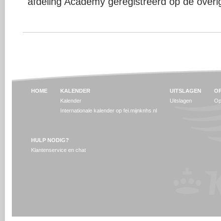
afdeling Academy geregistreerd op de overige
HOME
KALENDER
UITSLAGEN
OP
Kalender
Uitslagen
Op
Internationale kalender op fei.mijnknhs.nl
HULP NODIG?
Klantenservice en chat