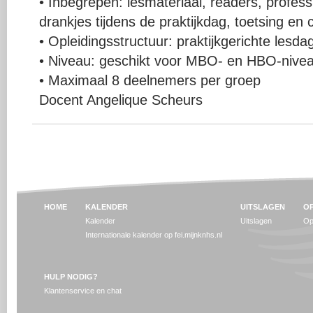
• Inbegrepen: lesmateriaal, readers, professi
drankjes tijdens de praktijkdag, toetsing en c
• Opleidingsstructuur: praktijkgerichte lesda
• Niveau: geschikt voor MBO- en HBO-nive
• Maximaal 8 deelnemers per groep
Docent Angelique Scheurs
HOME
KALENDER
UITSLAGEN
OP
Kalender
Uitslagen
Op
Internationale kalender op fei.mijnknhs.nl
HULP NODIG?
Klantenservice en chat