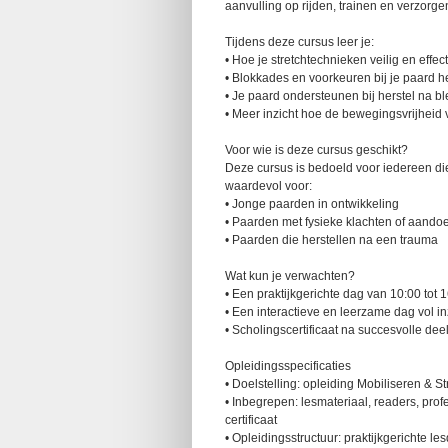
aanvulling op rijden, trainen en verzorge
Tijdens deze cursus leer je:
• Hoe je stretchtechnieken veilig en effect
• Blokkades en voorkeuren bij je paard 
• Je paard ondersteunen bij herstel na b
• Meer inzicht hoe de bewegingsvrijheid 
Voor wie is deze cursus geschikt?
Deze cursus is bedoeld voor iedereen die 
waardevol voor:
• Jonge paarden in ontwikkeling
• Paarden met fysieke klachten of aand
• Paarden die herstellen na een trauma
Wat kun je verwachten?
• Een praktijkgerichte dag van 10:00 tot 
• Een interactieve en leerzame dag vol i
• Scholingscertificaat na succesvolle de
Opleidingsspecificaties
• Doelstelling: opleiding Mobiliseren & S
• Inbegrepen: lesmateriaal, readers, profe
certificaat
• Opleidingsstructuur: praktijkgerichte le