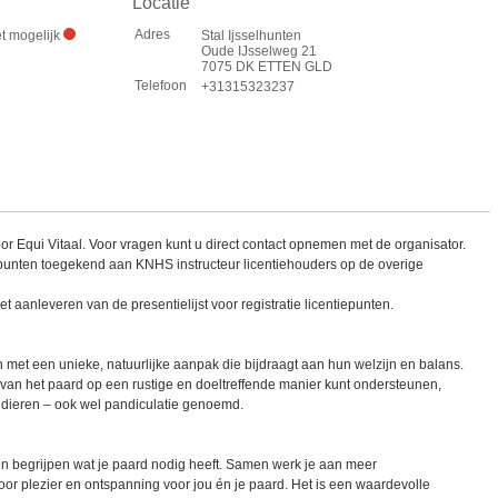
Locatie
Adres
et mogelijk
Stal Ijsselhunten
Oude IJsselweg 21
7075 DK ETTEN GLD
Telefoon
+31315323237
r Equi Vitaal. Voor vragen kunt u direct contact opnemen met de organisator.
punten toegekend aan KNHS instructeur licentiehouders op de overige
t aanleveren van de presentielijst voor registratie licentiepunten.
n met een unieke, natuurlijke aanpak die bijdraagt aan hun welzijn en balans.
 van het paard op een rustige en doeltreffende manier kunt ondersteunen,
 dieren – ook wel pandiculatie genoemd.
en begrijpen wat je paard nodig heeft. Samen werk je aan meer
oor plezier en ontspanning voor jou én je paard. Het is een waardevolle