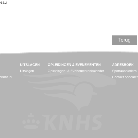
veau
Terug
UITSLAGEN
OPLEIDINGEN & EVENEMENTEN
ADRESBOEK
Uitslagen
Opleidingen- & Evenementenkalender
Sportaanbieders
jnknhs.nl
Contact opneme