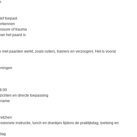
n.
ief toepast
herkennen
lessure of trauma
van het paard is
met paarden werkt, zoals ruiters, trainers en verzorgers. Het is vooral
oeningen
16:00
nzichten en directe toepassing
elname
tretchen
ssionele instructie, lunch en drankjes tijdens de praktijkdag, toetsing en
sdag