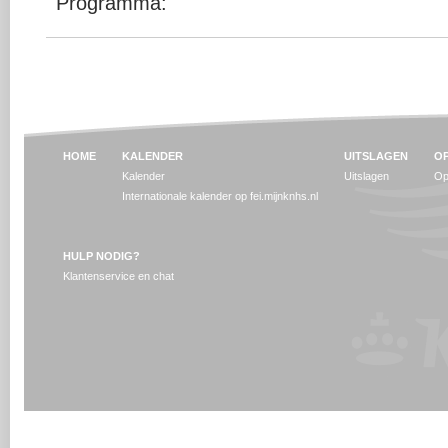
Programma:
HOME
KALENDER
UITSLAGEN
OP
Kalender
Uitslagen
Op
Internationale kalender op fei.mijnknhs.nl
HULP NODIG?
Klantenservice en chat