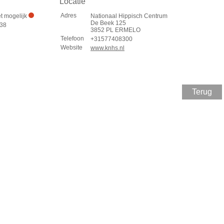
Locatie
Adres
et mogelijk
Nationaal Hippisch Centrum
De Beek 125
:38
3852 PL ERMELO
Telefoon
+31577408300
Website
www.knhs.nl
Terug