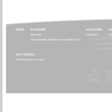
HOME
KALENDER
UITSLAGEN
OP
Kalender
Uitslagen
Op
Internationale kalender op fei.mijnknhs.nl
HULP NODIG?
Klantenservice en chat