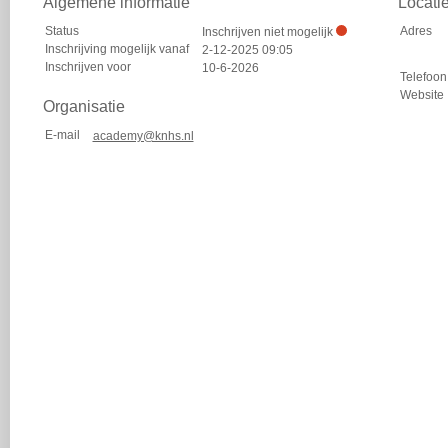
Algemene informatie
Locati
Status
Adres
Inschrijven niet mogelijk
Inschrijving mogelijk vanaf
2-12-2025 09:05
Inschrijven voor
10-6-2026
Telefoon
Website
Organisatie
E-mail
academy@knhs.nl