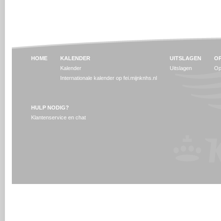
HOME
KALENDER
UITSLAGEN
OP
Kalender
Uitslagen
Op
Internationale kalender op fei.mijnknhs.nl
HULP NODIG?
Klantenservice en chat