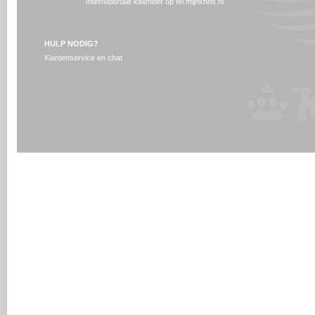
Internationale kalender op fei.mijnknhs.nl
HULP NODIG?
Klantenservice en chat