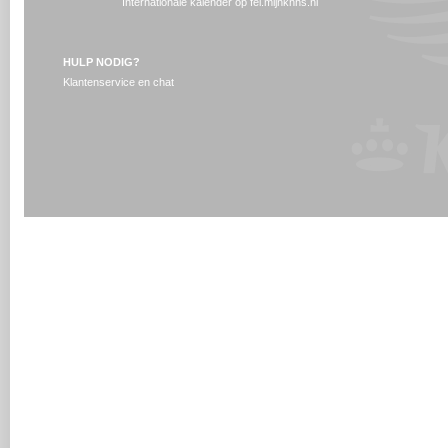
Internationale kalender op fei.mijnknhs.nl
HULP NODIG?
Klantenservice en chat