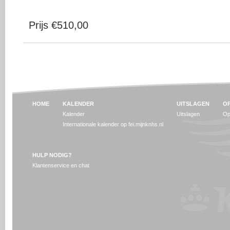
Prijs €510,00
HOME
KALENDER
UITSLAGEN
OP
Kalender
Uitslagen
Op
Internationale kalender op fei.mijnknhs.nl
HULP NODIG?
Klantenservice en chat