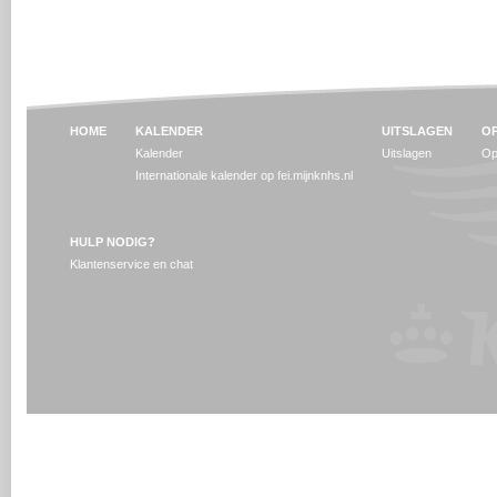
HOME
KALENDER
UITSLAGEN
OP
Kalender
Uitslagen
Op
Internationale kalender op fei.mijnknhs.nl
HULP NODIG?
Klantenservice en chat