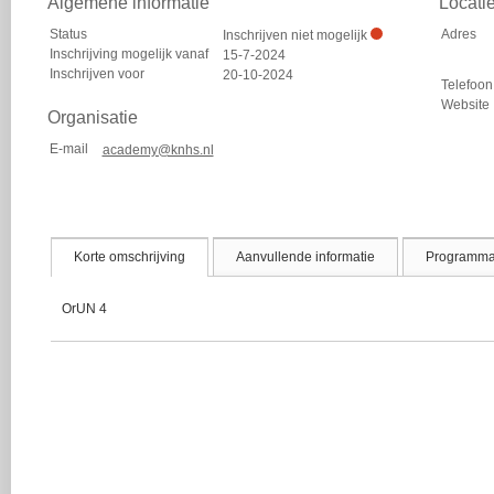
Algemene informatie
Locati
Status
Adres
Inschrijven niet mogelijk
Inschrijving mogelijk vanaf
15-7-2024
Inschrijven voor
20-10-2024
Telefoon
Website
Organisatie
E-mail
academy@knhs.nl
Korte omschrijving
Aanvullende informatie
Programm
OrUN 4