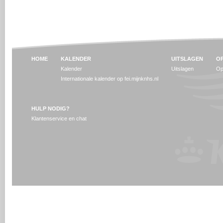
HOME
KALENDER
UITSLAGEN
OP
Kalender
Uitslagen
Op
Internationale kalender op fei.mijnknhs.nl
HULP NODIG?
Klantenservice en chat