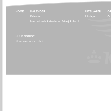
HOME
KALENDER
UITSLAGEN
OP
Kalender
Uitslagen
Op
Internationale kalender op fei.mijnknhs.nl
HULP NODIG?
Klantenservice en chat