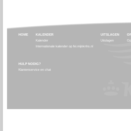
HOME
KALENDER
UITSLAGEN
OP
Kalender
Uitslagen
Op
Internationale kalender op fei.mijnknhs.nl
HULP NODIG?
Klantenservice en chat