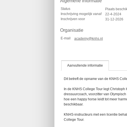
Algemene informatie
Status
Plaats besch
Inschrijving mogelijk vanaf
22-4-2024
Inschrijven voor
31-12-2026
Organisatie
E-mail
academy@knhs.nl
Aanvullende informatie
Dit betreft de opname van de KNHS Coll
In de KNHS College Tour legt Christoph 
dressuurcoach, voorzitter van Olympisch 
hoe een happy horse leidt tot meer harmo
beschikbaar.
KNHS-instructeurs met een licentie beha
College Tour.