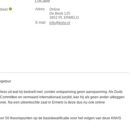
Locatie
Adres
ikbaar
Online
De Beek 125
3852 PL ERMELO
E-mail
info@knhs.nl
egetour
Hess uit wat hij bedoelt met: zonder ontspanning geen aanspanning. Als Duits
Committee en vermaard internationaal jurylid, kan hij als geen ander uitleggen
nie. Na een uitverkochte zaal in Ermelo is deze dus nu ook online
len 50 theoriepunten op de basiskwalificatie voor het volgen van deze KNHS