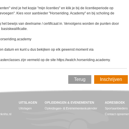
nten" vind je het kopje "mijn licenties" en klik je bij de licentieperiode op
oevoegen". Kies voor aanbieder "Horseriding. Academy" en bij scholing de
ng het bewijs van deelname / certificaat in. Vervolgens worden de punten door
basiskwalificatie.
h.horseriding.academy
een datum en kunt u dus bekijken op elk gewenst moment via
asterclasses zijn vermeld op de site https://watch.horseriding.academy.
Terug
Inschrijven
UITSLAGEN
OPLEIDINGEN & EVENEMENTEN
ADRESBOEK
Uitslagen
Opleidingen- & Evenementenkalender
Sportaanbieders
jnknhs.nl
Contact opneme