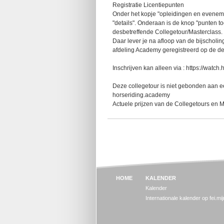
Registratie Licentiepunten
‪‪‪Onder het kopje "opleidingen en eveneme
"details". Onderaan is de knop "punten t
desbetreffende Collegetour/Masterclass.
Daar lever je na afloop van de bijscholi
afdeling Academy geregistreerd op de de 
Inschrijven kan alleen via : https://watc
Deze collegetour is niet gebonden aan 
horseriding.academy
Actuele prijzen van de Collegetours en M
HOME
KALENDER
Kalender
Internationale kalender op fei.mi