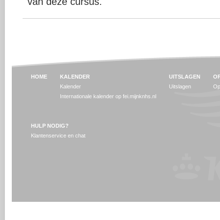
van deze cursus.
HOME
KALENDER
UITSLAGEN
OP
Kalender
Uitslagen
Op
Internationale kalender op fei.mijnknhs.nl
HULP NODIG?
Klantenservice en chat