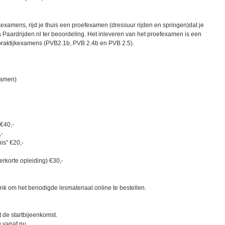
jkexamens, rijd je thuis een proefexamen (dressuur rijden en springen)dat je
a Paardrijden.nl ter beoordeling. Het inleveren van het proefexamen is een
raktijkexamens (PVB2.1b, PVB 2.4b en PVB 2.5).
examen)
€40,-
,-
is” €20,-
erkorte opleiding) €30,-
 link om het benodigde lesmateriaal online te bestellen.
t de startbijeenkomst.
g vanaf nu.