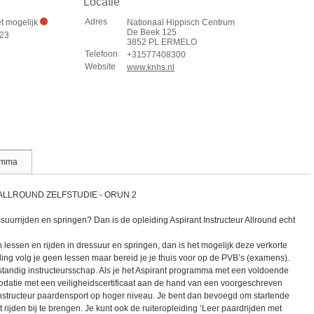
Locatie
Adres
et mogelijk
Nationaal Hippisch Centrum
De Beek 125
:23
3852 PL ERMELO
Telefoon
+31577408300
Website
www.knhs.nl
amma
ALLROUND ZELFSTUDIE - ORUN 2
suurrijden en springen? Dan is de opleiding Aspirant Instructeur Allround echt
 lessen en rijden in dressuur en springen, dan is het mogelijk deze verkorte
iding volg je geen lessen maar bereid je je thuis voor op de PVB’s (examens).
lfstandig instructeursschap. Als je het Aspirant programma met een voldoende
datie met een veiligheidscertificaat aan de hand van een voorgeschreven
instructeur paardensport op hoger niveau. Je bent dan bevoegd om startende
 rijden bij te brengen. Je kunt ook de ruiteropleiding ‘Leer paardrijden met