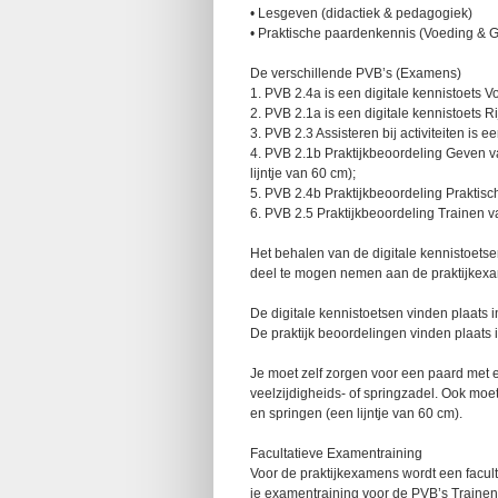
• Lesgeven (didactiek & pedagogiek)
• Praktische paardenkennis (Voeding &
De verschillende PVB’s (Examens)
1. PVB 2.4a is een digitale kennistoets
2. PVB 2.1a is een digitale kennistoets 
3. PVB 2.3 Assisteren bij activiteiten is e
4. PVB 2.1b Praktijkbeoordeling Geven va
lijntje van 60 cm);
5. PVB 2.4b Praktijkbeoordeling Praktis
6. PVB 2.5 Praktijkbeoordeling Trainen v
Het behalen van de digitale kennistoets
deel te mogen nemen aan de praktijkex
De digitale kennistoetsen vinden plaats 
De praktijk beoordelingen vinden plaats 
Je moet zelf zorgen voor een paard met
veelzijdigheids- of springzadel. Ook mo
en springen (een lijntje van 60 cm).
Facultatieve Examentraining
Voor de praktijkexamens wordt een facult
je examentraining voor de PVB’s Traine