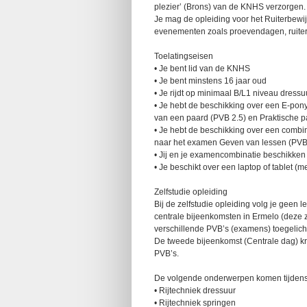
plezier’ (Brons) van de KNHS verzorgen. E
Je mag de opleiding voor het Ruiterbewijs
evenementen zoals proevendagen, ruiter
Toelatingseisen
• Je bent lid van de KNHS
• Je bent minstens 16 jaar oud
• Je rijdt op minimaal B/L1 niveau dress
• Je hebt de beschikking over een E-pon
van een paard (PVB 2.5) en Praktische 
• Je hebt de beschikking over een combi
naar het examen Geven van lessen (PVB
• Jij en je examencombinatie beschikken
• Je beschikt over een laptop of tablet 
Zelfstudie opleiding
Bij de zelfstudie opleiding volg je geen 
centrale bijeenkomsten in Ermelo (deze z
verschillende PVB’s (examens) toegelicht 
De tweede bijeenkomst (Centrale dag) kri
PVB’s.
De volgende onderwerpen komen tijdens 
• Rijtechniek dressuur
• Rijtechniek springen