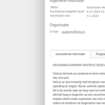
Algemene informatie
Status
Inschrijven ni
Inschrijving mogelijk vanaf
6-11-2023 10
Inschrijven voor
5-1-2024
Organisatie
E-mail
academy@knhs.nl
Aanvullende informatie
Progr
OPLEIDING ASPIRANT INSTRUCTEUR 
Vind je het leuk om anderen te leren dres
iets voor jou!
Heb je al veel ervaring met het geven van
opleiding te volgen. Bij de verkorte ople
Dit is de eerste stap op weg naar het ze
afrondt mag je lesgeven op een accommo
lesplan ofwel onder supervisie van een 
ruiters en kinderen de beginselen van het