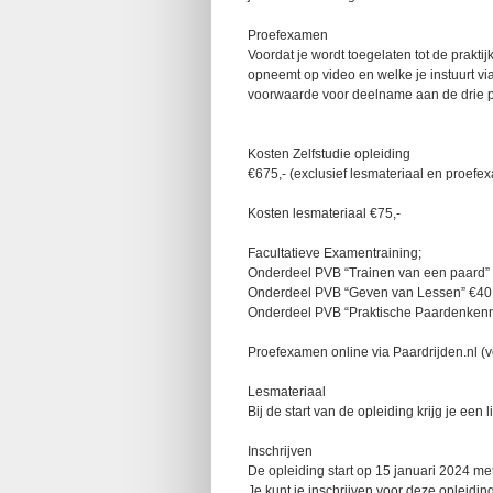
Proefexamen
Voordat je wordt toegelaten tot de prakti
opneemt op video en welke je instuurt vi
voorwaarde voor deelname aan de drie p
Kosten Zelfstudie opleiding
€675,- (exclusief lesmateriaal en proef
Kosten lesmateriaal €75,-
Facultatieve Examentraining;
Onderdeel PVB “Trainen van een paard” 
Onderdeel PVB “Geven van Lessen” €40
Onderdeel PVB “Praktische Paardenkenn
Proefexamen online via Paardrijden.nl (v
Lesmateriaal
Bij de start van de opleiding krijg je een
Inschrijven
De opleiding start op 15 januari 2024 me
Je kunt je inschrijven voor deze opleidin