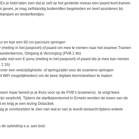
n je hebt laten zien dat je zelf op het gestelde niveau een paard kunt trainen.
 geven, je mag zelfstandig buitenritten begeleiden en leert assisteren bij
kampen en kinderfeestjes.
uur en kan een 60 cm parcours springen
y (meting in het paspoort) of paard om mee te nemen naar het examen Trainen
paardenkennis, Omgang & Verzorging (PVB 2.4b)
natie met een E-pony (meting in het paspoort) of paard die je mee kan nemen
 2.1b)
 over een veelzijdigheids- of springzadel voor de examens springen
(met WiFi mogelijkheden) om de twee digitale kennistoetsen te maken
lessen maar bereid je je thuis voor op de PVB’s (examens). Je volgt twee
ijn verplicht). Tijdens de startbijeenkomst in Ermelo worden de eisen van de
en krijg je een lezing Didactiek.
jg je voorbeelden te zien van wat er van je wordt verwacht tijdens enkele
de opleiding o.a. aan bod: