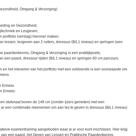
 Gezondheid, Omgang & Verzorging)
 Voeding en Gezondheid;
Rijtechniek en Lesgeven;
en portfolio (verslag) hierover maken;
n lessen, lesgeven aan 2 ruiters, dressuur (B/L1 niveau) en springen (een
che paardenkennis, Omgang & Verzorging is een praktijkpoets;
an een paard, dressuur rijden (B/L1 niveau) en springen 60 cm parcours.
en en het inleveren van het portfolio met een voldoende is een voorwaarde om
amens.
in Ermelo.
in Ermelo.
 een stokmaat boven de 148 cm (zonder ijzers gemeten) met een
et je een combinatie meenemen om aan les te geven in dressuur (B/L1 niveau)
atieve examentraining aangeboden waar je je voor kunt inschrijven. Hier krijg
n van een paard, het Geven van Lessen en Praktische Paardenkennis.