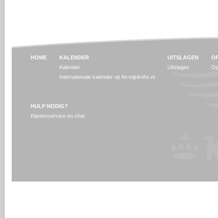
HOME
KALENDER
UITSLAGEN
OP
Kalender
Uitslagen
Op
Internationale kalender op fei.mijnknhs.nl
HULP NODIG?
Klantenservice en chat