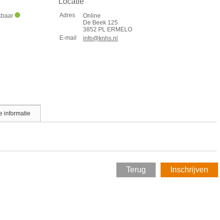
Locatie
Adres
ikbaar
Online
De Beek 125
3852 PL ERMELO
E-mail
info@knhs.nl
 informatie
Terug
Inschrijven