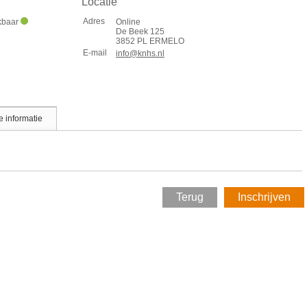
Locatie
Adres
ikbaar
Online
De Beek 125
3852 PL ERMELO
E-mail
info@knhs.nl
 informatie
Terug
Inschrijven