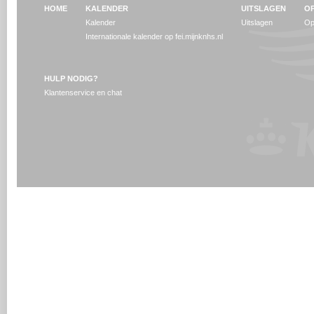
HOME
KALENDER
UITSLAGEN
OP
Kalender
Uitslagen
Op
Internationale kalender op fei.mijnknhs.nl
HULP NODIG?
Klantenservice en chat