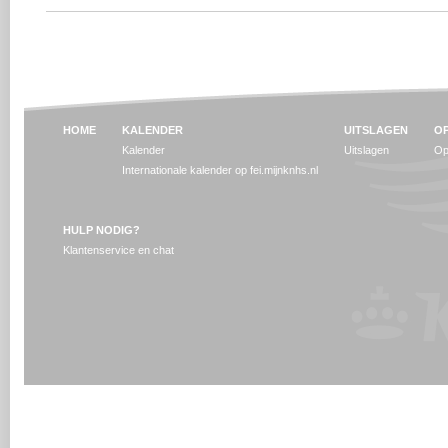
HOME
KALENDER
UITSLAGEN
OP
Kalender
Uitslagen
Op
Internationale kalender op fei.mijnknhs.nl
HULP NODIG?
Klantenservice en chat