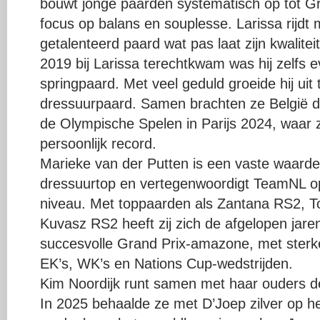
bouwt jonge paarden systematisch op tot G
focus op balans en souplesse. Larissa rijd
getalenteerd paard wat pas laat zijn kwaliteite
2019 bij Larissa terechtkwam was hij zelfs 
springpaard. Met veel geduld groeide hij uit
dressuurpaard. Samen brachten ze België de
de Olympische Spelen in Parijs 2024, waar 
persoonlijk record.
Marieke van der Putten is een vaste waard
dressuurtop en vertegenwoordigt TeamNL op
niveau. Met toppaarden als Zantana RS2, T
Kuvasz RS2 heeft zij zich de afgelopen jare
succesvolle Grand Prix-amazone, met sterk
EK’s, WK’s en Nations Cup-wedstrijden.
Kim Noordijk runt samen met haar ouders de
In 2025 behaalde ze met D’Joep zilver op 