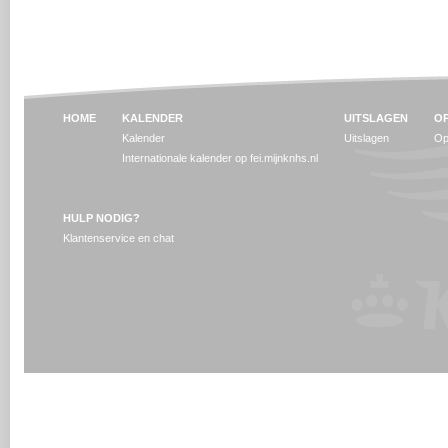
HOME
KALENDER
UITSLAGEN
OP
Kalender
Uitslagen
Op
Internationale kalender op fei.mijnknhs.nl
HULP NODIG?
Klantenservice en chat