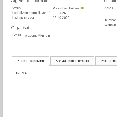
Algemene informatie
Locati
Status
Adres
Plaats beschikbaar
Inschrijving mogelijk vanaf
1-6-2026
Inschrijven voor
12-10-2026
Telefoon
Website
Organisatie
E-mail
academy@knhs.nl
Korte omschrijving
Aanvullende informatie
Programm
ORUN 4