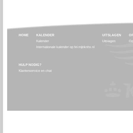
HOME
KALENDER
UITSLAGEN
OP
Kalender
Uitslagen
Op
Internationale kalender op fei.mijnknhs.nl
HULP NODIG?
Klantenservice en chat