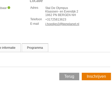
Locatie
Adres
ikbaar
Stal De Olympus
Klaassen- en Evendijk 2
1862 PN BERGEN NH
Telefoon
+31725813623
E-mail
j.hoedjes3@kpnplanet.nl
 informatie
Programma
Terug
Inschrijven